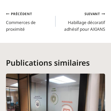
Navigation
PRÉCÉDENT
SUIVANT
Commerces de
Habillage décoratif
de
proximité
adhésif pour AXIANS
l’article
Publications similaires