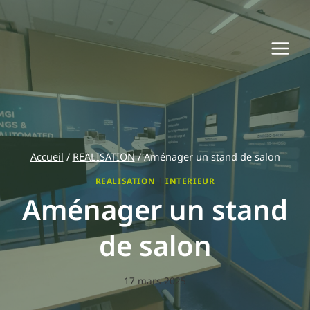
Aller
au
contenu
Accueil
/
REALISATION
/
Aménager un stand de salon
REALISATION
|
INTERIEUR
Aménager un stand
de salon
17 mars 2025